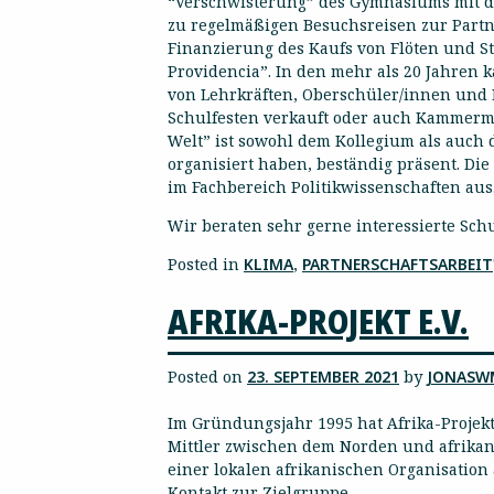
“Verschwisterung” des Gymnasiums mit der
zu regelmäßigen Besuchsreisen zur Partn
Finanzierung des Kaufs von Flöten und St
Providencia”. In den mehr als 20 Jahren
von Lehrkräften, Oberschüler/innen und E
Schulfesten verkauft oder auch Kammermu
Welt” ist sowohl dem Kollegium als auch 
organisiert haben, beständig präsent. Die
im Fachbereich Politikwissenschaften aus
Wir beraten sehr gerne interessierte Sch
Posted in
KLIMA
,
PARTNERSCHAFTSARBEIT
AFRIKA-PROJEKT E.V.
Posted on
23. SEPTEMBER 2021
by
JONASW
Im Gründungsjahr 1995 hat Afrika-Projekt 
Mittler zwischen dem Norden und afrikani
einer lokalen afrikanischen Organisation
Kontakt zur Zielgruppe.