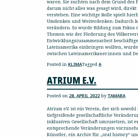
waren. Sie suchten nach dem Grund des Pr
darum nicht alles was gesagt wird, dire
verstehen. Eine wichtige Rolle spielt hi
Umdenken und Weiterdenken. Dadurch kann
verändern. So wurde Bildung zum Fokus der
Themen wie der Förderung des Völkervers
Entwicklungszusammenarbeit beschäftigen 
Lateinamerika einbringen wollten, wurde 
zwischen Lateinamerikaner:innen und De
Posted in
KLIMA
Tagged
A
ATRIUM E.V.
Posted on
28. APRIL 2022
by
TAMARA
Atrium e.V. ist ein Verein, der sich sowo
tiefgreifende gesellschaftliche Veränder
inklusiven Gesellschaft umzusetzen, ist 
entsprechende Veränderungen vorzunehmen
Künstler, ein Archiv für „oral history“ 