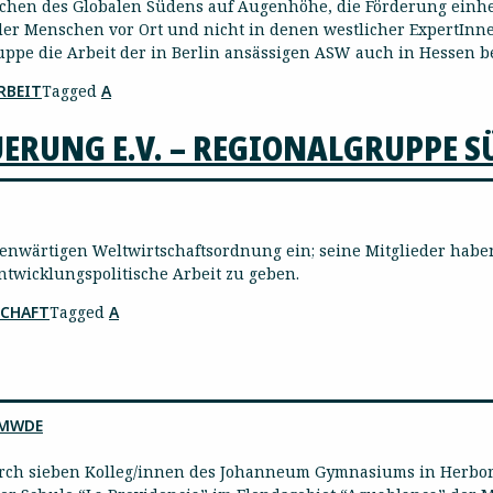
hen des Globalen Südens auf Augenhöhe, die Förderung einhei
r Menschen vor Ort und nicht in denen westlicher ExpertInnen 
uppe die Arbeit der in Berlin ansässigen ASW auch in Hessen b
RBEIT
Tagged
A
UERUNG E.V. – REGIONALGRUPPE 
egenwärtigen Weltwirtschaftsordnung ein; seine Mitglieder haben
ntwicklungspolitische Arbeit zu geben.
CHAFT
Tagged
A
MWDE
urch sieben Kolleg/innen des Johanneum Gymnasiums in Herborn