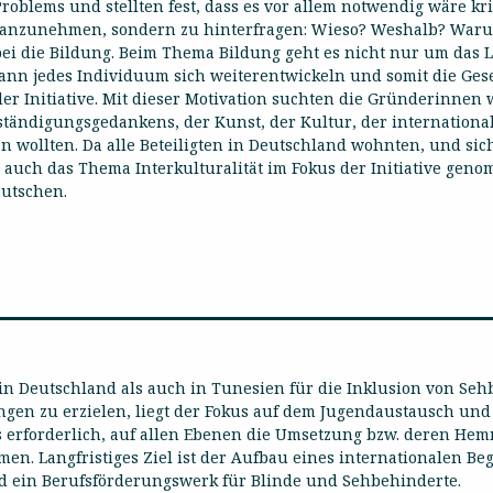
oblems und stellten fest, dass es vor allem notwendig wäre kr
kt anzunehmen, sondern zu hinterfragen: Wieso? Weshalb? Waru
erbei die Bildung. Beim Thema Bildung geht es nicht nur um das
 jedes Individuum sich weiterentwickeln und somit die Gesel
 Initiative. Mit dieser Motivation suchten die Gründerinnen we
tändigungsgedankens, der Kunst, der Kultur, der internationa
wollten. Da alle Beteiligten in Deutschland wohnten, und sic
auch das Thema Interkulturalität im Fokus der Initiative genom
utschen.
hl in Deutschland als auch in Tunesien für die Inklusion von S
ungen zu erzielen, liegt der Fokus auf dem Jugendaustausch un
es erforderlich, auf allen Ebenen die Umsetzung bzw. deren H
. Langfristiges Ziel ist der Aufbau eines internationalen B
und ein Berufsförderungswerk für Blinde und Sehbehinderte.