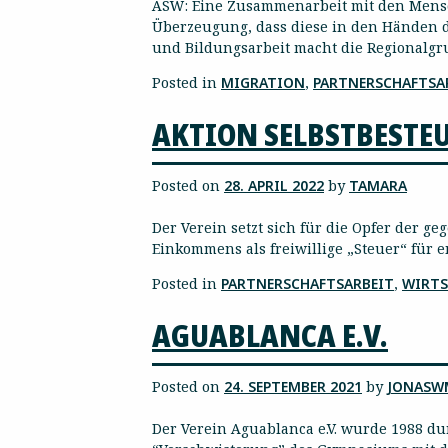
ASW: Eine Zusammenarbeit mit den Mensc
Überzeugung, dass diese in den Händen de
und Bildungsarbeit macht die Regionalgr
Posted in
MIGRATION
,
PARTNERSCHAFTSA
AKTION SELBSTBESTE
Posted on
28. APRIL 2022
by
TAMARA
Der Verein setzt sich für die Opfer der g
Einkommens als freiwillige „Steuer“ für e
Posted in
PARTNERSCHAFTSARBEIT
,
WIRTS
AGUABLANCA E.V.
Posted on
24. SEPTEMBER 2021
by
JONASW
Der Verein Aguablanca e.V. wurde 1988 d