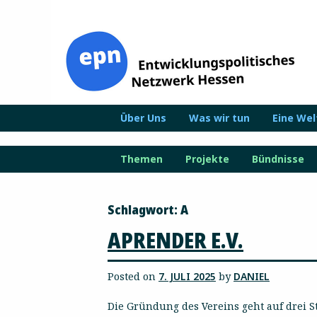
Zum
Inhalt
springen
Über Uns
Was wir tun
Eine We
Themen
Projekte
Bündnisse
Schlagwort:
A
APRENDER E.V.
Posted on
7. JULI 2025
by
DANIEL
Die Gründung des Vereins geht auf drei 