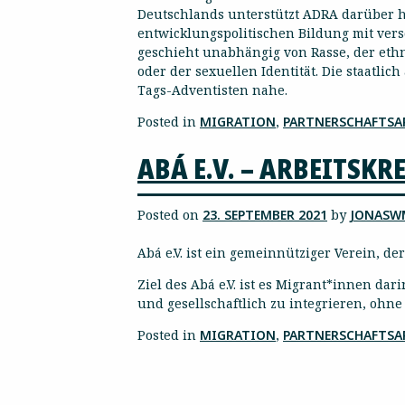
Deutschlands unterstützt ADRA darüber hi
entwicklungspolitischen Bildung mit v
geschieht unabhängig von Rasse, der ethn
oder der sexuellen Identität. Die staatl
Tags-Adventisten nahe.
Posted in
MIGRATION
,
PARTNERSCHAFTSA
ABÁ E.V. – ARBEITSK
Posted on
23. SEPTEMBER 2021
by
JONASW
Abá e.V. ist ein gemeinnütziger Verein, d
Ziel des Abá e.V. ist es Migrant*innen da
und gesellschaftlich zu integrieren, ohn
Posted in
MIGRATION
,
PARTNERSCHAFTSA