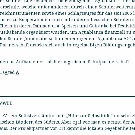
 Schule “La Providencia” im Elendsgebiet “Aguablanca” der Mil
erschule, welche unter anderem durch einen Schulerweiterung
reichinstrumenten sowie eines Schlagzeuges für das seit 2005 
 kam es zu Kooperationen auch mit anderen hessichen Schulen
ltern in deren Rahmen u. a. Speisen und Getränke bei Festivitä
sikabende organisiert wurden, um Aguablanca finanziell zu u
den Schüler/innen, die sich in einer eigenen “Aguablanca AG”,
 Partnerschaft drückt sich auch in regelmäßigen Bildungsangebo
.
ulen im Aufbau einer solch erfolgreichen Schulpartnerschaft.
Tagged
A
MWDE
e.V. sein Selbstverständnis mit „Hilfe zur Selbsthilfe“ umschr
schen Ländern des Südens. Aber egal wie man es nennt, der An
 aus. Der Projektpartner vor Ort kennt die lokalen Gegebenheit