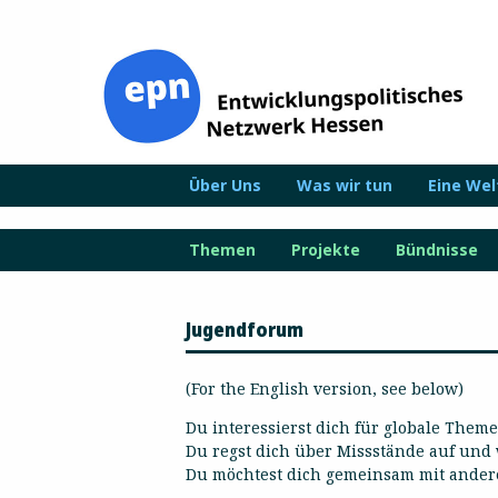
Zum
Inhalt
springen
Über Uns
Was wir tun
Eine We
Themen
Projekte
Bündnisse
Jugendforum
(For the English version, see below)
Du interessierst dich für globale Theme
Du regst dich über Missstände auf und 
Du möchtest dich gemeinsam mit andere