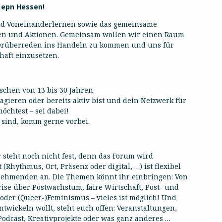
 epn Hessen!
und Voneinanderlernen sowie das gemeinsame
en und Aktionen. Gemeinsam wollen wir einen Raum
Drüberreden ins Handeln zu kommen und uns für
haft einzusetzen.
schen von 13 bis 30 Jahren.
agieren oder bereits aktiv bist und dein Netzwerk für
öchtest – sei dabei!
 sind, komm gerne vorbei.
 steht noch nicht fest, denn das Forum wird
 (Rhythmus, Ort, Präsenz oder digital, …) ist flexibel
nehmenden an. Die Themen könnt ihr einbringen: Von
se über Postwachstum, faire Wirtschaft, Post- und
oder (Queer-)Feminismus – vieles ist möglich! Und
wickeln wollt, steht euch offen: Veranstaltungen,
odcast, Kreativprojekte oder was ganz anderes …