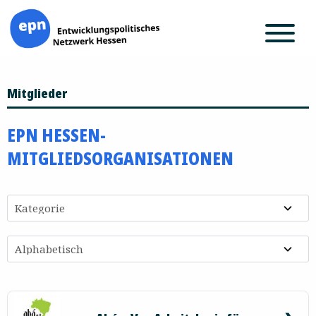
Zum
Mitglieder
Inhalt
springen
EPN HESSEN-
MITGLIEDSORGANISATIONEN