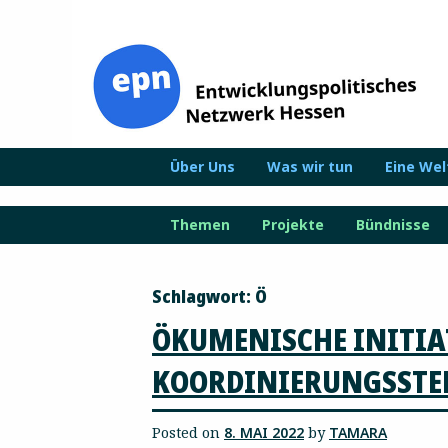
Zum
Inhalt
springen
Über Uns
Was wir tun
Eine We
Themen
Projekte
Bündnisse
Schlagwort:
Ö
ÖKUMENISCHE INITIATI
KOORDINIERUNGSSTE
Posted on
8. MAI 2022
by
TAMARA