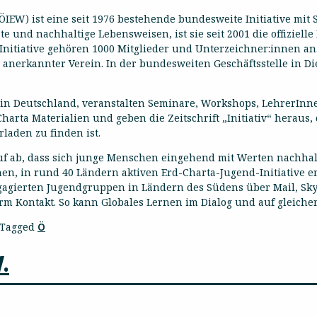
(ÖIEW) ist eine seit 1976 bestehende bundesweite Initiative mit 
und nachhaltige Lebensweisen, ist sie seit 2001 die offizielle
 Initiative gehören 1000 Mitglieder und Unterzeichner:innen an.
n anerkannter Verein. In der bundesweiten Geschäftsstelle in D
n in Deutschland, veranstalten Seminare, Workshops, LehrerIn
Charta Materialien und geben die Zeitschrift „Initiativ“ herau
aden zu finden ist.
auf ab, dass sich junge Menschen eingehend mit Werten nachhal
nen, in rund 40 Ländern aktiven Erd-Charta-Jugend-Initiative 
gierten Jugendgruppen in Ländern des Südens über Mail, Skyp
 Kontakt. So kann Globales Lernen im Dialog und auf gleicher
Tagged
Ö
.