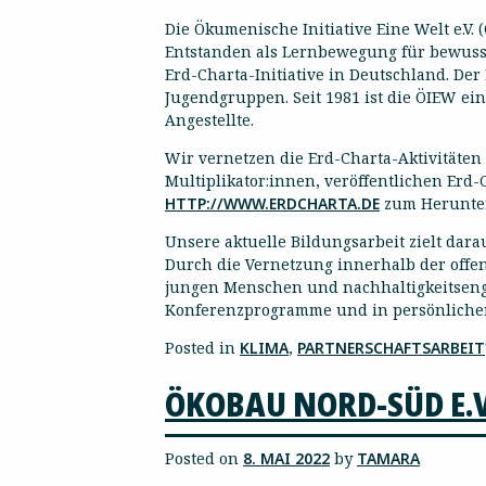
Die Ökumenische Initiative Eine Welt e.V. 
Entstanden als Lernbewegung für bewusste 
Erd-Charta-Initiative in Deutschland. Der
Jugendgruppen. Seit 1981 ist die ÖIEW ei
Angestellte.
Wir vernetzen die Erd-Charta-Aktivitäte
Multiplikator:innen, veröffentlichen Erd-
HTTP://WWW.ERDCHARTA.DE
zum Herunterl
Unsere aktuelle Bildungsarbeit zielt dar
Durch die Vernetzung innerhalb der offe
jungen Menschen und nachhaltigkeitsenga
Konferenzprogramme und in persönlicherm
Posted in
KLIMA
,
PARTNERSCHAFTSARBEIT
ÖKOBAU NORD-SÜD E.V
Posted on
8. MAI 2022
by
TAMARA