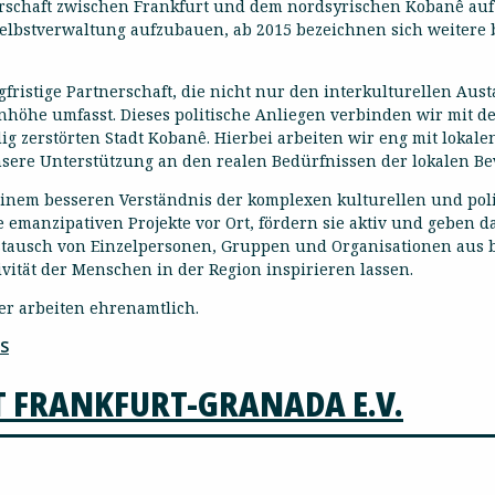
schaft zwischen Frankfurt und dem nordsyrischen Kobanê aufz
lbstverwaltung aufzubauen, ab 2015 bezeichnen sich weitere b
fristige Partnerschaft, die nicht nur den interkulturellen Aust
höhe umfasst. Dieses politische Anliegen verbinden wir mit d
ig zerstörten Stadt Kobanê. Hierbei arbeiten wir eng mit loka
nsere Unterstützung an den realen Bedürfnissen der lokalen Bev
 einem besseren Verständnis der komplexen kulturellen und pol
e emanzipativen Projekte vor Ort, fördern sie aktiv und geben
 Austausch von Einzelpersonen, Gruppen und Organisationen aus 
vität der Menschen in der Region inspirieren lassen.
der arbeiten ehrenamtlich.
S
 FRANKFURT-GRANADA E.V.