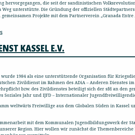
ng hervorgegangen, die seit der sandinistischen Volksrevolutio
Weg unterstützte. Die Gründung der offiziellen Städtepartner
en gemeinsamen Projekte mit dem Partnerverein „Granada Entre 
S
NST KASSEL E.V.
.V. wurde 1984 als eine unterstützende Organisation für Kriegsd
deutschen Zivildienst im Rahmen des ADiA – Anderen Dienstes i
rpflicht bzw. des Zivildienstes beteiligt sich der sfd an den g
es Soziales Jahr und IJFD – Internationaler Jugendfreiwilligendi
ramm weltwärts Freiwillige aus dem Globalen Süden in Kassel u
sammenarbeit mit dem Kommunalen Jugendbildungswerk der Sta
unserer Region. Hier wollen wir zunächst die Themenbereiche F