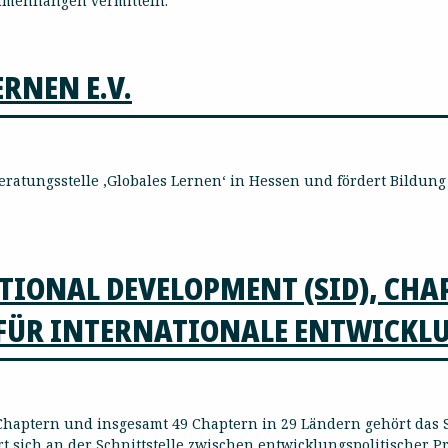
mmenhängen vermitteln.
RNEN E.V.
ulberatungsstelle ‚Globales Lernen‘ in Hessen und fördert Bild
ATIONAL DEVELOPMENT (SID), CH
FÜR INTERNATIONALE ENTWICKLU
aptern und insgesamt 49 Chaptern in 29 Ländern gehört das SI
rt sich an der Schnittstelle zwischen entwicklungspolitischer P