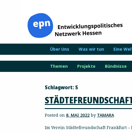
Zum
Inhalt
springen
Über Uns
Was wir tun
Eine We
Themen
Projekte
Bündnisse
Schlagwort:
S
STÄDTEFREUNDSCHAFT
Posted on
8. MAI 2022
by
TAMARA
Im Verein Städtefreundschaft Frankfurt –