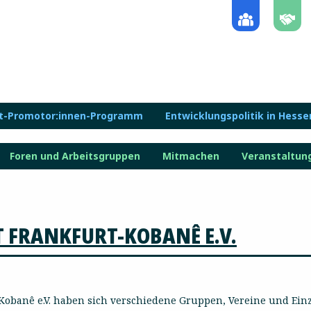
lt-Promotor:innen-Programm
Entwicklungspolitik in Hesse
Foren und Arbeitsgruppen
Mitmachen
Veranstaltun
 FRANKFURT-KOBANÊ E.V.
 Kobanê e.V. haben sich verschiedene Gruppen, Vereine und Ein