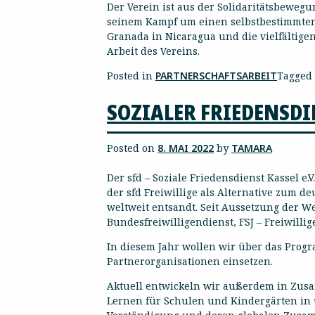
Der Verein ist aus der Solidaritätsbewegu
seinem Kampf um einen selbstbestimmten 
Granada in Nicaragua und die vielfältig
Arbeit des Vereins.
Posted in
PARTNERSCHAFTSARBEIT
Tagged
SOZIALER FRIEDENSDIE
Posted on
8. MAI 2022
by
TAMARA
Der sfd – Soziale Friedensdienst Kassel e
der sfd Freiwillige als Alternative zum 
weltweit entsandt. Seit Aussetzung der Weh
Bundesfreiwilligendienst, FSJ – Freiwillig
In diesem Jahr wollen wir über das Prog
Partnerorganisationen einsetzen.
Aktuell entwickeln wir außerdem in Zu
Lernen für Schulen und Kindergärten in 