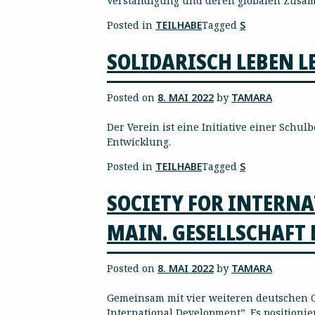
Verständigung und deren globalen Zusa
Posted in
TEILHABE
Tagged
S
SOLIDARISCH LEBEN LE
Posted on
8. MAI 2022
by
TAMARA
Der Verein ist eine Initiative einer Sch
Entwicklung.
Posted in
TEILHABE
Tagged
S
SOCIETY FOR INTERN
MAIN. GESELLSCHAFT 
Posted on
8. MAI 2022
by
TAMARA
Gemeinsam mit vier weiteren deutschen Ch
International Development”. Es positionie