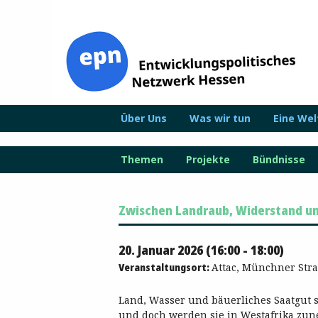
Zum
Inhalt
springen
Über Uns
Was wir tun
Eine We
Themen
Projekte
Bündnisse
Zwischen Landraub, Widerstand und
20. Januar 2026 (16:00 - 18:00)
Veranstaltungsort:
Attac, Münchner Stra
Land, Wasser und bäuerliches Saatgut 
und doch werden sie in Westafrika zu