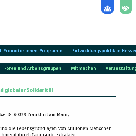
lt-Promotor:innen-Programm
Entwicklungspolitik in Hesse
Foren und Arbeitsgruppen
Mitmachen
Veranstaltun
 globaler Solidarität
ße 48, 60329 Frankfurt am Main,
sind die Lebensgrundlagen von Millionen Menschen –
nehmend durch Landraub, extraktive