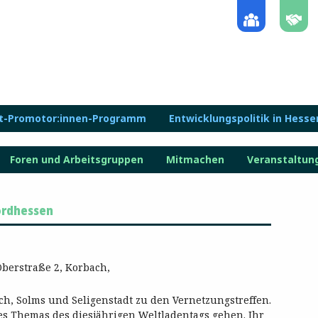
lt-Promotor:innen-Programm
Entwicklungspolitik in Hesse
Foren und Arbeitsgruppen
Mitmachen
Veranstaltun
ordhessen
berstraße 2, Korbach,
ach, Solms und Seligenstadt zu den Vernetzungstreffen.
des Themas des diesjährigen Weltladentags gehen. Ihr