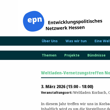
Zum
Inhalt
springen
Über Uns
Was wir tun
Eine We
Themen
Projekte
Bündnisse
Weltladen-Vernetzungstreffen N
3. März 2026 (15:00 - 18:00)
Veranstaltungsort:
Weltladen Korbach, O
In diesem Jahr treffen wir uns in Korb
Inhaltlich wird es um die Vorstellung 