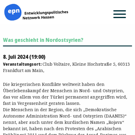
Zum
Was geschieht in Nordostsyrien?
Inhalt
springen
8. Juli 2024 (19:00)
Veranstaltungsort:
Club Voltaire, Kleine Hochstraße 5, 60313
Frankfurt am Main,
Die kriegerischen Konflikte weltweit haben den
Überlebenskampf der Menschen in Nord- und Ostsyrien,
das vor allem von der Türkei permanent angegriffen wird,
fast in Vergessenheit geraten lassen.
Die Menschen in der Region, die sich „Demokratische
Autonome Administration Nord- und Ostsyrien (DAANES)“
nennt, aber auch unter dem kurdischen Namen „Rojava“
bekannt ist, haben nach den Protesten des „Arabischen
Frühlings“ 2011 und dem Rückzug der Assad-Regimes aus