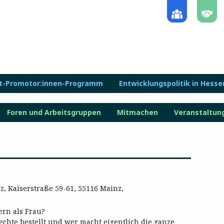
lt-Promotor:innen-Programm
Entwicklungspolitik in Hesse
Foren und Arbeitsgruppen
Mitmachen
Veranstaltun
 Kaiserstraße 59-61, 55116 Mainz,
ern als Frau?
chte bestellt und wer macht eigentlich die ganze