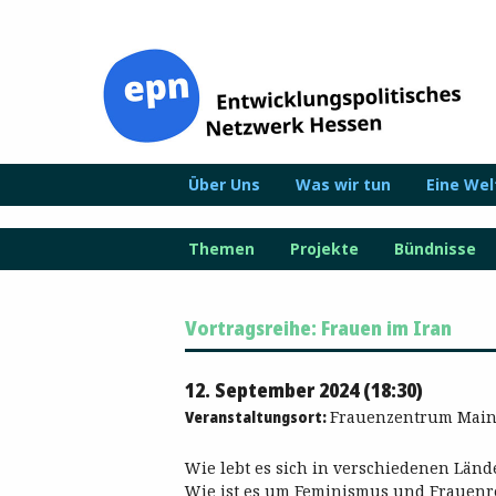
Zum
Inhalt
springen
Über Uns
Was wir tun
Eine We
Themen
Projekte
Bündnisse
Vortragsreihe: Frauen im Iran
12. September 2024 (18:30)
Veranstaltungsort:
Frauenzentrum Mainz,
Wie lebt es sich in verschiedenen Länd
Wie ist es um Feminismus und Frauenre