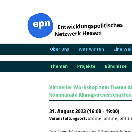
Zum
Inhalt
springen
Über Uns
Was wir tun
Eine We
Themen
Projekte
Bündnisse
Virtueller Workshop zum Thema Au
Kommunale Klimapartnerschaften
31. August 2023 (16:00 - 19:00)
Veranstaltungsort:
online, online, onlin
Die Auswirkungen des Klimawandels sin