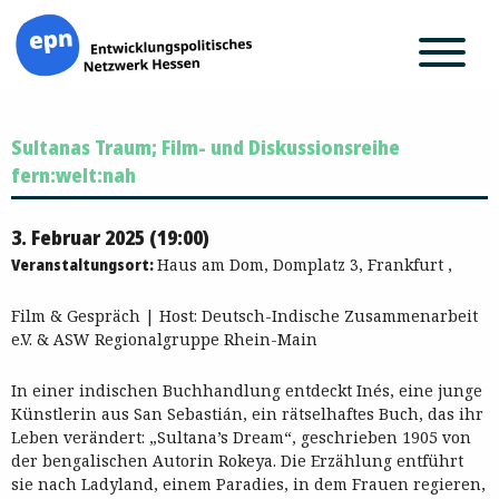
Zum
Sultanas Traum; Film- und Diskussionsreihe
Inhalt
springen
fern:welt:nah
3. Februar 2025 (19:00)
Veranstaltungsort:
Haus am Dom, Domplatz 3, Frankfurt ,
Film & Gespräch | Host: Deutsch-Indische Zusammenarbeit
e.V. & ASW Regionalgruppe Rhein-Main
In einer indischen Buchhandlung entdeckt Inés, eine junge
Künstlerin aus San Sebastián, ein rätselhaftes Buch, das ihr
Leben verändert: „Sultana’s Dream“, geschrieben 1905 von
der bengalischen Autorin Rokeya. Die Erzählung entführt
sie nach Ladyland, einem Paradies, in dem Frauen regieren,