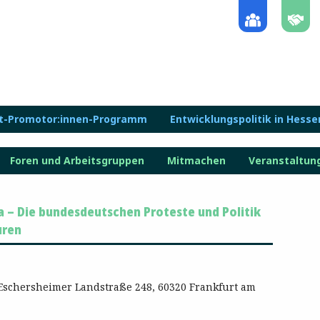
lt-Promotor:innen-Programm
Entwicklungspolitik in Hesse
Foren und Arbeitsgruppen
Mitmachen
Veranstaltun
ua – Die bundesdeutschen Proteste und Politik
uren
Eschersheimer Landstraße 248, 60320 Frankfurt am