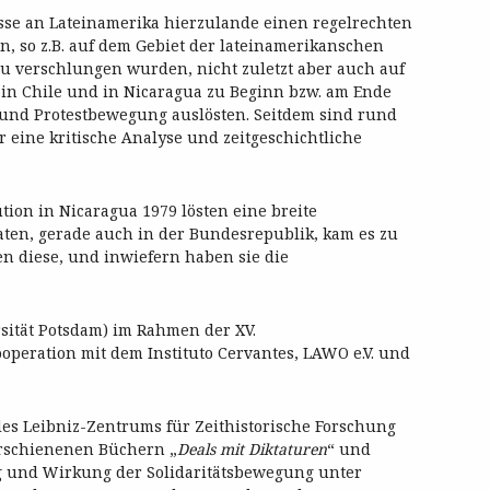
esse an Lateinamerika hierzulande einen regelrechten
en, so z.B. auf dem Gebiet der lateinamerikanschen
zu verschlungen wurden, nicht zuletzt aber auch auf
 in Chile und in Nicaragua zu Beginn bzw. am Ende
- und Protestbewegung auslösten. Seitdem sind rund
r eine kritische Analyse und zeitgeschichtliche
tion in Nicaragua 1979 lösten eine breite
aaten, gerade auch in der Bundesrepublik, kam es zu
ten diese, und inwiefern haben sie die
rsität Potsdam) im Rahmen der XV.
peration mit dem Instituto Cervantes, LAWO e.V. und
 des Leibniz-Zentrums für Zeithistorische Forschung
erschienenen Büchern „
Deals mit Diktaturen
“ und
ng und Wirkung der Solidaritätsbewegung unter