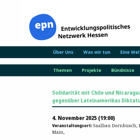
Zum
Inhalt
springen
Über Uns
Was wir tun
Eine We
Themen
Projekte
Bündnisse
Solidarität mit Chile und Nicarag
gegenüber Lateinamerikas Diktat
4. November 2025 (19:00)
Veranstaltungsort:
Saalbau Dornbusch, 
Main,