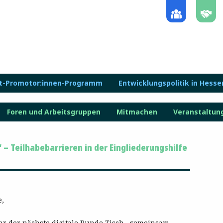
lt-Promotor:innen-Programm
Entwicklungspolitik in Hesse
Foren und Arbeitsgruppen
Mitmachen
Veranstaltun
– Teilhabebarrieren in der Eingliederungshilfe
e,
Uhr der nächste digitale Runde Tisch „gemeinsam