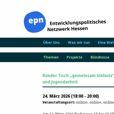
Zum
Inhalt
springen
Über Uns
Was wir tun
Eine We
Themen
Projekte
Bündnisse
Runder Tisch „gemeinsam inklusiv“ 
und Jugendarbeit
24. März 2026 (18:00 - 20:00)
Veranstaltungsort:
online, online, onlin
Am 24. März 2026 findet von 18 bis 20 