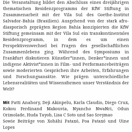
Die Veranstaltung bildet den Abschluss eines dreijährigen
thematischen Residenzprogramms der KfW Stiftung in
Zusammenarbeit mit der Vila Sul des Goethe-Institut
Salvador-Bahia (Brasilien). Ausgehend von der stark afro-
diasporisch geprägten Region Bahia konzipierten die KfW
Stiftung gemeinsam mit der Vila Sul ein transkontinentales
Residenzprogramm, in dem es um einen
Perspektivenwechsel bei Fragen des gesellschaftlichen
Zusammenlebens ging. Während des Symposiums in
Frankfurt diskutieren Künstler*innen, Denker*innen und
indigene Aktivist*innen in Film- und Performancebeiträgen
sowie moderierten Gesprächen ihre Arbeiten, Erfahrungen
und Forschungsansätze. Wie prägen unterschiedliche
Lebensrealitäten und Wissensformen unser Verständnis der
Welt?
Mit
Patti Anahory, Deji Akinpelu, Karla Claudio, Diego Crux,
Kokou Ferdinand Makouvia, Nyancho NwaNri, Odun
Orimolade, Huda Tayob, Lisa C Soto und Sao Sreymao
Sowie Beiträge von Xohãhi Pataxó, Poa Pataxó und Uine
Lopes