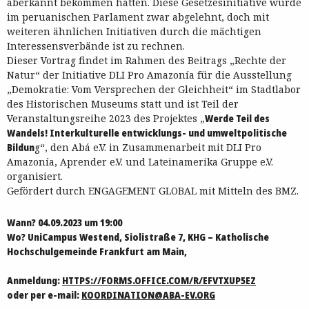
aberkannt bekommen hätten. Diese Gesetzesinitiative wurde
im peruanischen Parlament zwar abgelehnt, doch mit
weiteren ähnlichen Initiativen durch die mächtigen
Interessensverbände ist zu rechnen.
Dieser Vortrag findet im Rahmen des Beitrags „Rechte der
Natur“ der Initiative DLI Pro Amazonía für die Ausstellung
„Demokratie: Vom Versprechen der Gleichheit“ im Stadtlabor
des Historischen Museums statt und ist Teil der
Veranstaltungsreihe 2023 des Projektes „
Werde Teil des
Wandels! Interkulturelle entwicklungs- und umweltpolitische
Bildun
g“, den Abá e.V. in Zusammenarbeit mit DLI Pro
Amazonía, Aprender e.V. und Lateinamerika Gruppe e.V.
organisiert.
Gefördert durch ENGAGEMENT GLOBAL mit Mitteln des BMZ.
Wann? 04.09.2023 um 19:00
Wo? UniCampus Westend, Siolistraße 7, KHG – Katholische
Hochschulgemeinde Frankfurt am Main,
Anmeldung:
HTTPS://FORMS.OFFICE.COM/R/EFVTXUP5EZ
oder per e-mail:
KOORDINATION@ABA-EV.ORG