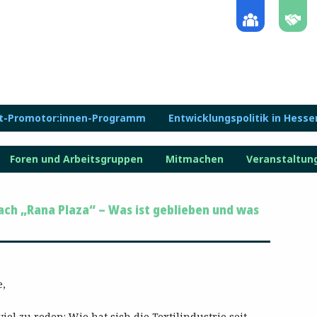
lt-Promotor:innen-Programm
Entwicklungspolitik in Hesse
Foren und Arbeitsgruppen
Mitmachen
Veranstaltun
ach „Rana Plaza“ – Was ist geblieben und was
e,
iel zu reden: Wie hat sich die Textilindustrie seit