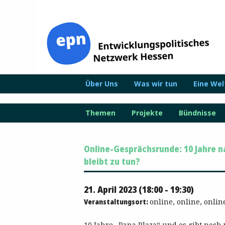
Zum
Inhalt
springen
Über Uns
Was wir tun
Eine We
Themen
Projekte
Bündnisse
Online-Gesprächsrunde: 10 Jahre n
bleibt zu tun?
21. April 2023 (18:00 - 19:30)
Veranstaltungsort:
online, online, onlin
10 Jahre „Rana Plaza“ und es gibt noch v