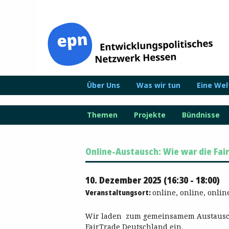
Zum
Inhalt
springen
Über Uns
Was wir tun
Eine We
Themen
Projekte
Bündnisse
Online-Austausch: Wie war die Fa
10. Dezember 2025 (16:30 - 18:00)
Veranstaltungsort:
online, online, onlin
Wir laden zum gemeinsamem Austaus
FairTrade Deutschland ein.