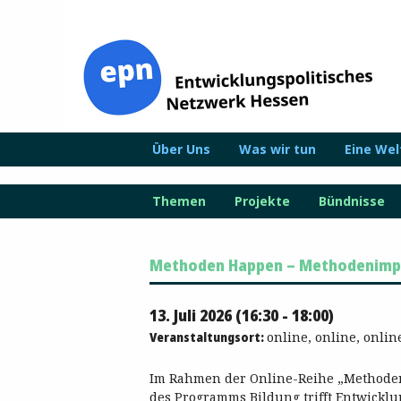
Zum
Inhalt
springen
Über Uns
Was wir tun
Eine We
Themen
Projekte
Bündnisse
Methoden Happen – Methodenimpuls
13. Juli 2026 (16:30 - 18:00)
Veranstaltungsort:
online, online, onlin
Im Rahmen der Online-Reihe „Methode
des Programms Bildung trifft Entwickl