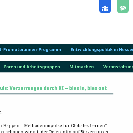
lt-Promotor:innen-Programm
Entwicklungspolitik in Hesse
Foren und Arbeitsgruppen
Mitmachen
Veranstaltun
: Verzerrungen durch KI – bias in, bias out
e,
n Happen – Methodenimpulse für Globales Lernen“
ung schauen wir mit der Referentin auf Verzerrungen