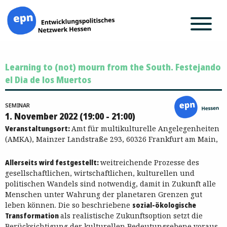
Zum
Learning to (not) mourn from the South. Festejando
Inhalt
springen
el Dia de los Muertos
SEMINAR
1. November 2022 (19:00 - 21:00)
Veranstaltungsort:
Amt für multikulturelle Angelegenheiten
(AMKA), Mainzer Landstraße 293, 60326 Frankfurt am Main,
Allerseits wird festgestellt:
weitreichende Prozesse des
gesellschaftlichen, wirtschaftlichen, kulturellen und
politischen Wandels sind notwendig, damit in Zukunft alle
Menschen unter Wahrung der planetaren Grenzen gut
leben können. Die so beschriebene
sozial-ökologische
Transformation
als realistische Zukunftsoption setzt die
Berücksichtigung der kulturellen Bedeutungsebene voraus.