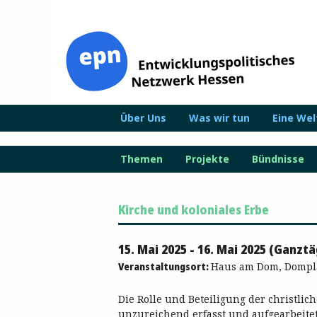
Zum
Inhalt
springen
Über Uns
Was wir tun
Eine We
Themen
Projekte
Bündnisse
Kirche und koloniales Erbe
15. Mai 2025 - 16. Mai 2025 (Ganztä
Veranstaltungsort:
Haus am Dom, Domplat
Die Rolle und Beteiligung der christli
unzureichend erfasst und aufgearbeite