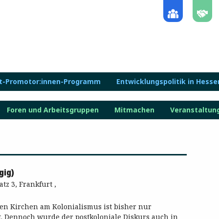
lt-Promotor:innen-Programm
Entwicklungspolitik in Hesse
Foren und Arbeitsgruppen
Mitmachen
Veranstaltun
gig)
z 3, Frankfurt ,
chen Kirchen am Kolonialismus ist bisher nur
t. Dennoch wurde der postkoloniale Diskurs auch in