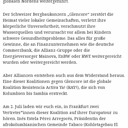
globalen Nordens weitergeführt.
Der Schweizer Bergbaukonzern „Glencore“ zerstört die
Heimat vieler lokaler Gemeinschaften, verletzt ihre
körperliche Unversehrtheit, verschmutzt ihre
Wasserquellen und verursacht vor allem bei Kindern
schwere Gesundheitsprobleme. Das alles für große
Gewinne, die an Finanzunternehmen wie die deutsche
Commerzbank, die Allianz-Gruppe oder die
Energieversorger Mainova, EnBW oder RWE weitergereicht
wurden oder weitergereicht werden.
Aber Allianzen entstehen auch aus dem Widerstand heraus.
Eine dieser Koalitionen gegen Glencore ist die globale
Koalition Resistencia Activa Ya! (RAY!), die sich von
Kolumbien bis Sambia erstreckt.
Am 2. Juli laden wir euch ein, in Frankfurt zwei
Vertreter*innen dieser Koalition auf ihrer Europatour zu
hören. Inés Estela Pérez Arregocés, Präsidentin der
afrokolumbianischen Gemeinde Tabaco (Kohletagebau El