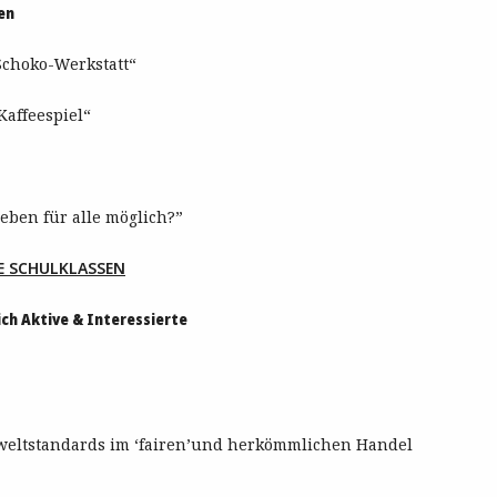
en
Schoko-Werkstatt“
 Kaffeespiel“
Leben für alle möglich?”
E SCHULKLASSEN
ch Aktive & Interessierte
eltstandards im ‘fairen’und herkömmlichen Handel