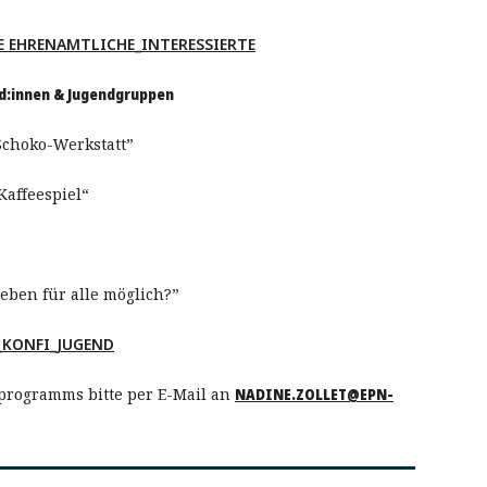
E EHRENAMTLICHE_INTERESSIERTE
d:innen & Jugendgruppen
Schoko-Werkstatt”
 Kaffeespiel“
Leben für alle möglich?”
_KONFI_JUGEND
tprogramms bitte per E-Mail an
NADINE.ZOLLET@EPN-