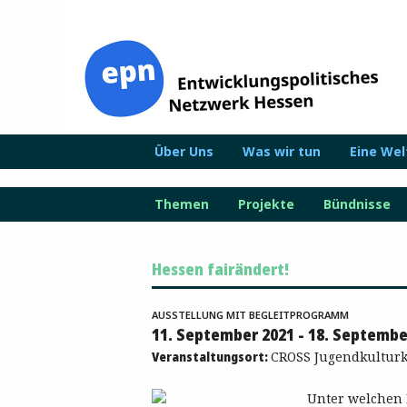
Zum
Inhalt
springen
Über Uns
Was wir tun
Eine We
Themen
Projekte
Bündnisse
Hessen fairändert!
AUSSTELLUNG MIT BEGLEITPROGRAMM
11. September 2021 - 18. Septembe
Veranstaltungsort:
CROSS Jugendkulturki
Unter welchen 