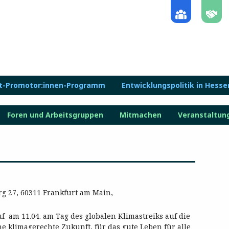
lt-Promotor:innen-Programm
Entwicklungspolitik in Hesse
Foren und Arbeitsgruppen
Mitmachen
Veranstaltun
g 27, 60311 Frankfurt am Main,
uf am 11.04. am Tag des globalen Klimastreiks auf die
 klimagerechte Zukunft, für das gute Leben für alle