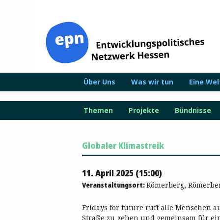
Zum
Inhalt
springen
Über Uns
Was wir tun
Eine We
Themen
Projekte
Bündnisse
Globaler Klimastreik
11. April 2025 (15:00)
Veranstaltungsort:
Römerberg, Römerber
Fridays for future ruft alle Menschen a
Straße zu gehen und gemeinsam für eine