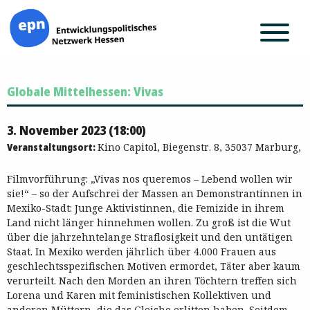
Zum
Globale Mittelhessen: Vivas
Inhalt
springen
3. November 2023 (18:00)
Veranstaltungsort:
Kino Capitol, Biegenstr. 8, 35037 Marburg,
Filmvorführung: „Vivas nos queremos – Lebend wollen wir
sie!“ – so der Aufschrei der Massen an Demonstrantinnen in
Mexiko-Stadt: Junge Aktivistinnen, die Femizide in ihrem
Land nicht länger hinnehmen wollen. Zu groß ist die Wut
über die jahrzehntelange Straflosigkeit und den untätigen
Staat. In Mexiko werden jährlich über 4.000 Frauen aus
geschlechtsspezifischen Motiven ermordet, Täter aber kaum
verurteilt. Nach den Morden an ihren Töchtern treffen sich
Lorena und Karen mit feministischen Kollektiven und
anderen Müttern, die das Gleiche erlitten haben. Seitdem