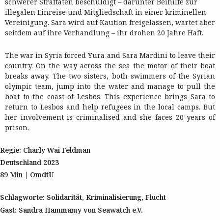
schwerer Straftaten beschuldigt – darunter Beihilfe zur
illegalen Einreise und Mitgliedschaft in einer kriminellen
Vereinigung. Sara wird auf Kaution freigelassen, wartet aber
seitdem auf ihre Verhandlung – ihr drohen 20 Jahre Haft.
The war in Syria forced Yura and Sara Mardini to leave their
country. On the way across the sea the motor of their boat
breaks away. The two sisters, both swimmers of the Syrian
olympic team, jump into the water and manage to pull the
boat to the coast of Lesbos. This experience brings Sara to
return to Lesbos and help refugees in the local camps. But
her involvement is criminalised and she faces 20 years of
prison.
Regie: Charly Wai Feldman
Deutschland 2023
89 Min | OmdtU
Schlagworte: Solidarität, Kriminalisierung, Flucht
Gast: Sandra Hammamy von Seawatch e.V.