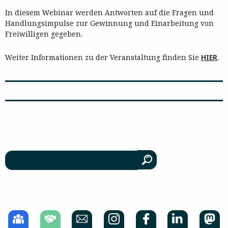
In diesem Webinar werden Antworten auf die Fragen und
Handlungsimpulse zur Gewinnung und Einarbeitung von
Freiwilligen gegeben.
Weiter Informationen zu der Veranstaltung finden Sie
HIER
.