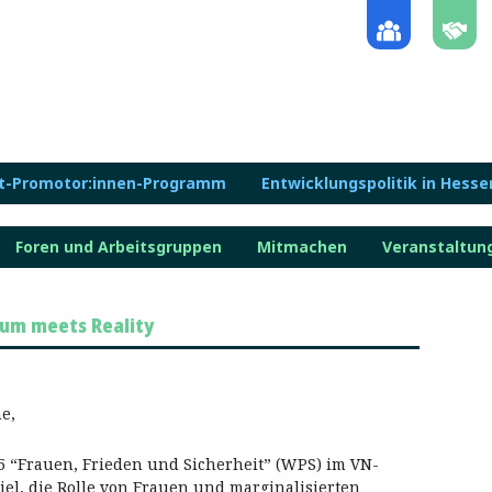
lt-Promotor:innen-Programm
Entwicklungspolitik in Hesse
Foren und Arbeitsgruppen
Mitmachen
Veranstaltun
läum meets Reality
e,
5 “Frauen, Frieden und Sicherheit” (WPS) im VN-
iel, die Rolle von Frauen und marginalisierten