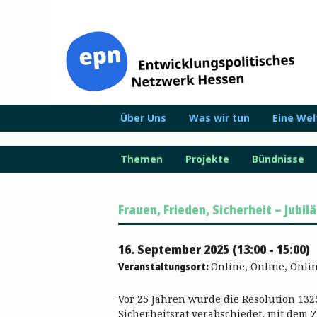
Zum
Inhalt
springen
Über Uns
Was wir tun
Eine We
Themen
Projekte
Bündnisse
Frauen, Frieden, Sicherheit – Jubi
16. September 2025 (13:00 - 15:00)
Veranstaltungsort:
Online, Online, Onlin
Vor 25 Jahren wurde die Resolution 132
Sicherheitsrat verabschiedet, mit dem Z