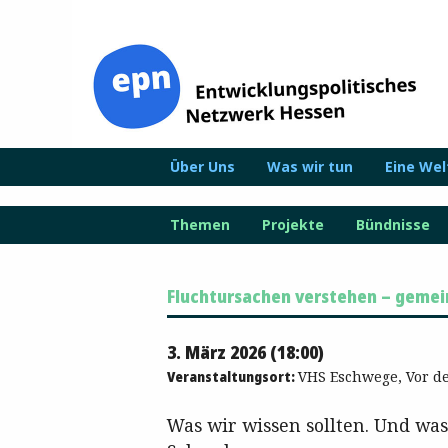
Zum
Inhalt
springen
Über Uns
Was wir tun
Eine We
Themen
Projekte
Bündnisse
Fluchtursachen verstehen – geme
3. März 2026 (18:00)
Veranstaltungsort:
VHS Eschwege, Vor de
Was wir wissen sollten. Und wa