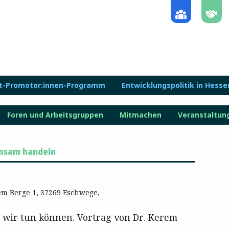
lt-Promotor:innen-Programm
Entwicklungspolitik in Hesse
Foren und Arbeitsgruppen
Mitmachen
Veranstaltun
insam handeln
m Berge 1, 37269 Eschwege,
s wir tun können. Vortrag von Dr. Kerem