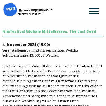
Zum
Filmfestival Globale Mittelhessen: The Last Seed
Inhalt
springen
4. November 2024 (19:00)
Veranstaltungsort:
Naturfreundehaus Wetzlar,
Schützenstraße 13, 35578 Wetzlar,
Das Erbe und die Zukunft der afrikanischen Landwirtschaft
sind bedroht. Afrikanische Expert
innen und kleinbäuerliche
Erzeuger
innen versuchen das Saatgut vor der
Monopolisierung einer Handvoll Konzerne zu retten und
die Ernährungssysteme zu transformieren. Der Film erklärt
nicht nur anschaulich die Bedeutung von Biodiversität,
Agrochemie und Saatgutvielfalt, sondern knüpft darüber
hinaus die Verbindung zu Kolonialismus und
Neokolonialismus. Bauern und Bäuerinnen aus dem