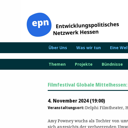
Zum
Inhalt
springen
Über Uns
Was wir tun
Eine We
Themen
Projekte
Bündnisse
Filmfestival Globale Mittelhessen
4. November 2024 (19:00)
Veranstaltungsort:
Delphi Filmtheater, H
Amy Powney wuchs als Tochter von umwe
sich angesichts der verheerenden Umw