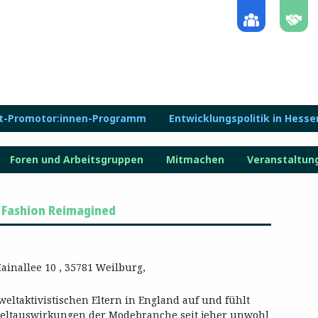
lt-Promotor:innen-Programm
Entwicklungspolitik in Hesse
Foren und Arbeitsgruppen
Mitmachen
Veranstaltun
: Fashion Reimagined
ainallee 10 , 35781 Weilburg,
ltaktivistischen Eltern in England auf und fühlt
eltauswirkungen der Modebranche seit jeher unwohl