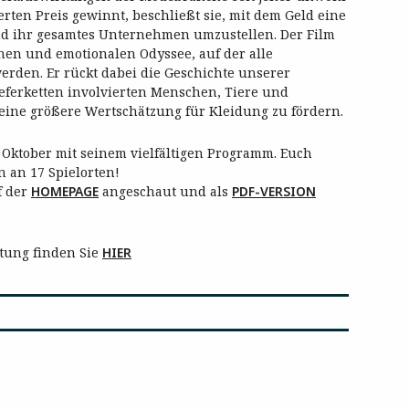
rten Preis gewinnt, beschließt sie, mit dem Geld eine
nd ihr gesamtes Unternehmen umzustellen. Der Film
nen und emotionalen Odyssee, auf der alle
werden. Er rückt dabei die Geschichte unserer
eferketten involvierten Menschen, Tiere und
 eine größere Wertschätzung für Kleidung zu fördern.
5. Oktober mit seinem vielfältigen Programm. Euch
n an 17 Spielorten!
f der
HOMEPAGE
angeschaut und als
P
DF
-VERSION
ltung finden Sie
HIER