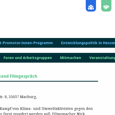
lt-Promotor:innen-Programm
Entwicklungspolitik in Hesse
Foren und Arbeitsgruppen
Mitmachen
Veranstaltun
eßend Filmgespräch
tr. 8, 35037 Marburg,
 Kampf von Klima- und
Umweltaktivisten gegen den
r Forst geopfert werden soll. Filmemacher Nick