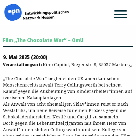
Zum
Film „The Chocolate War“ – OmU
Inhalt
springen
9. Mai 2025 (20:00)
Veranstaltungsort:
Kino Capitol, Biegenstr. 8, 35037 Marburg,
„The Chocolate War“ begleitet den US-amerikanischen
Menschenrechtsanwalt Terry Collingsworth bei seinem
Kampf gegen die Ausbeutung von Kinderarbeiter*innen auf
ivorischen Kakaoplantagen.
Als Anwalt von acht ehemaligen Sklav*innen reist er nach
Westafrika, um neue Beweise für einen Prozess gegen die
Schokoladenhersteller Nestlé und Cargill zu sammeln.
Doch gegen die Lebensmittelgiganten mit ihrem Heer von
Anwält*innen stehen Collingsworth und sein Kollege vor
einer schier aussichtslosen Lage. Im Anschluss an den Film