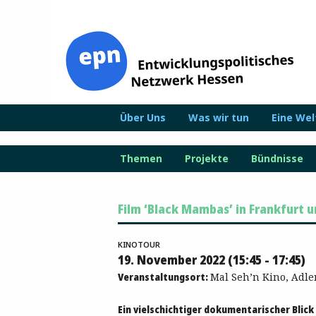
Zum
Inhalt
springen
Über Uns
Was wir tun
Eine We
Themen
Projekte
Bündnisse
Film ‘Black Mambas’ in Frankfurt 
KINOTOUR
19. November 2022 (15:45 - 17:45)
Veranstaltungsort:
Mal Seh’n Kino, Adle
Ein vielschichtiger dokumentarischer Blick