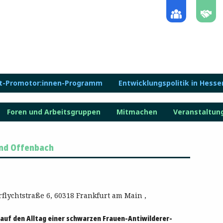
lt-Promotor:innen-Programm
Entwicklungspolitik in Hesse
Foren und Arbeitsgruppen
Mitmachen
Veranstaltun
und Offenbach
rflychtstraße 6, 60318 Frankfurt am Main ,
 auf den Alltag einer schwarzen Frauen-Antiwilderer-