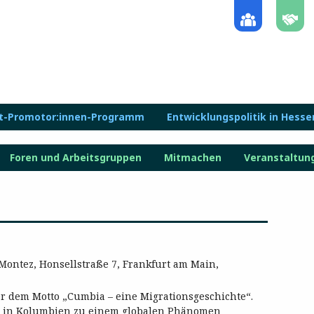
lt-Promotor:innen-Programm
Entwicklungspolitik in Hesse
Foren und Arbeitsgruppen
Mitmachen
Veranstaltun
Montez, Honsellstraße 7, Frankfurt am Main,
ter dem Motto „Cumbia – eine Migrationsgeschichte“.
n in Kolumbien zu einem globalen Phänomen