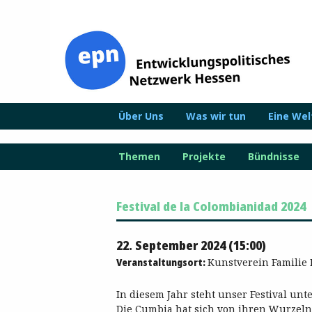
Zum
Inhalt
springen
Über Uns
Was wir tun
Eine We
Themen
Projekte
Bündnisse
Festival de la Colombianidad 2024
22. September 2024 (15:00)
Veranstaltungsort:
Kunstverein Familie 
In diesem Jahr steht unser Festival un
Die Cumbia hat sich von ihren Wurzel