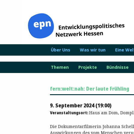
Zum
Inhalt
springen
Über Uns
Was wir tun
Eine We
Themen
Projekte
Bündnisse
fern:welt:nah: Der laute Frühling
9. September 2024 (19:00)
Veranstaltungsort:
Haus am Dom, Domplat
Die Dokumentarfilmerin Johanna Schel
Auswirkungen des vom Menschen verurs