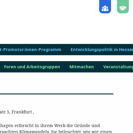
lt-Promotor:innen-Programm
Entwicklungspolitik in Hesse
Foren und Arbeitsgruppen
Mitmachen
Veranstaltun
z 3, Frankfurt ,
lhagen erforscht in ihrem Werk die Gründe und
achten Klimawandels. Sie beleuchtet, wie wir einen