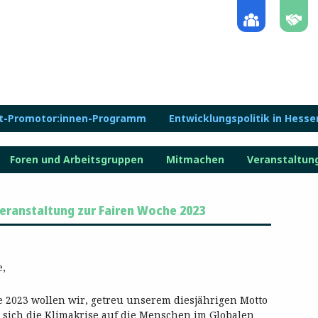
lt-Promotor:innen-Programm
Entwicklungspolitik in Hesse
Foren und Arbeitsgruppen
Mitmachen
Veranstaltun
veranstaltung zur Fairen Woche 2023
e,
e 2023 wollen wir, getreu unserem diesjährigen Motto
e sich die Klimakrise auf die Menschen im Globalen