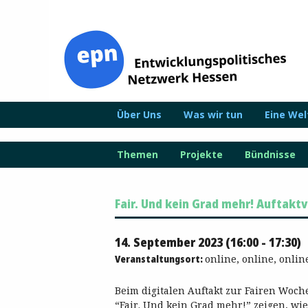
Zum
Inhalt
springen
Über Uns
Was wir tun
Eine We
Themen
Projekte
Bündnisse
Fair. Und kein Grad mehr! Auftakt
14. September 2023 (16:00 - 17:30)
Veranstaltungsort:
online, online, onlin
Beim digitalen Auftakt zur Fairen Woch
“Fair. Und kein Grad mehr!” zeigen, wi