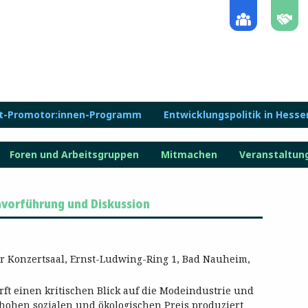
lt-Promotor:innen-Programm
Entwicklungspolitik in Hesse
Foren und Arbeitsgruppen
Mitmachen
Veranstaltun
lmvorführung und Diskussion
r Konzertsaal, Ernst-Ludwing-Ring 1, Bad Nauheim,
ft einen kritischen Blick auf die Modeindustrie und
m hohen sozialen und ökologischen Preis produziert