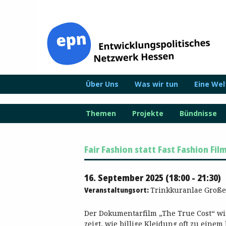
Zum
Inhalt
springen
Über Uns
Was wir tun
Eine We
Themen
Projekte
Bündnisse
Fair Fashion statt Fast Fashion Fi
16. September 2025 (18:00 - 21:30)
Veranstaltungsort:
Trinkkuranlae Große
Der Dokumentarfilm „The True Cost“ wir
zeigt, wie billige Kleidung oft zu eine