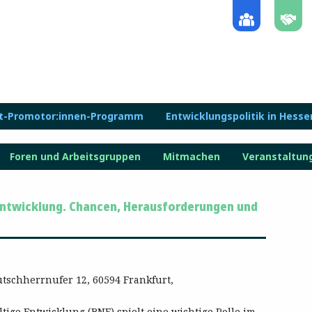
lt-Promotor:innen-Programm
Entwicklungspolitik in Hesse
Foren und Arbeitsgruppen
Mitmachen
Veranstaltun
 Entwicklung. Chancen, Herausforderungen und
tschherrnufer 12, 60594 Frankfurt,
ige Entwicklung (BNE) spielt eine wichtige Rolle im