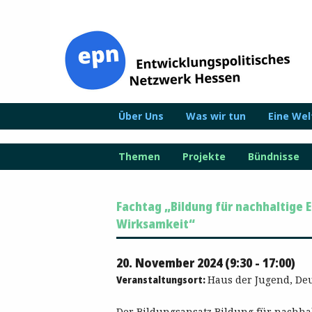
Zum
Inhalt
springen
Über Uns
Was wir tun
Eine We
Themen
Projekte
Bündnisse
Fachtag „Bildung für nachhaltige
Wirksamkeit“
20. November 2024 (9:30 - 17:00)
Veranstaltungsort:
Haus der Jugend, Deu
Der Bildungsansatz Bildung für nachhalt