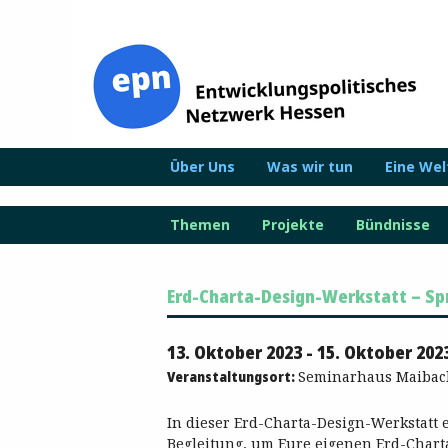
Zum
Inhalt
springen
Über Uns
Was wir tun
Eine We
Themen
Projekte
Bündnisse
Erd-Charta-Design-Werkstatt – Spr
13. Oktober 2023 - 15. Oktober 202
Veranstaltungsort:
Seminarhaus Maibach
In dieser Erd-Charta-Design-Werkstatt 
Begleitung, um Eure eigenen Erd-Chart