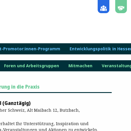
lt-Promotor:innen-Programm
Entwicklungspolitik in Hesse
Foren und Arbeitsgruppen
Mitmachen
Veranstaltun
ung in die Praxis
3 (Ganztägig)
er Schweiz, Alt Maibach 12, Butzbach,
erhaltet Ihr Unterstützung, Inspiration und
a-Veranstaltungen und Aktionen zu entwickeln.