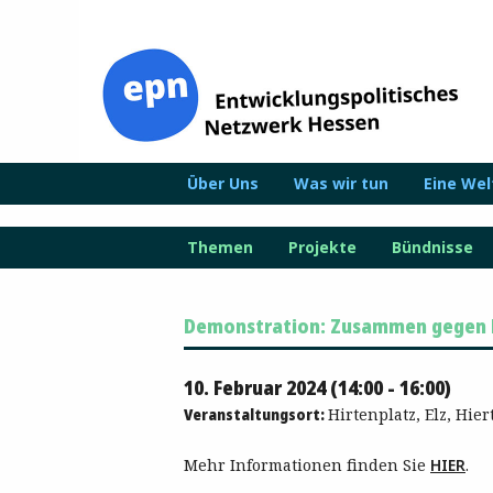
Zum
Inhalt
springen
Über Uns
Was wir tun
Eine We
Themen
Projekte
Bündnisse
Demonstration: Zusammen gegen Re
10. Februar 2024 (14:00 - 16:00)
Veranstaltungsort:
Hirtenplatz, Elz, Hier
Mehr Informationen finden Sie
HIER
.