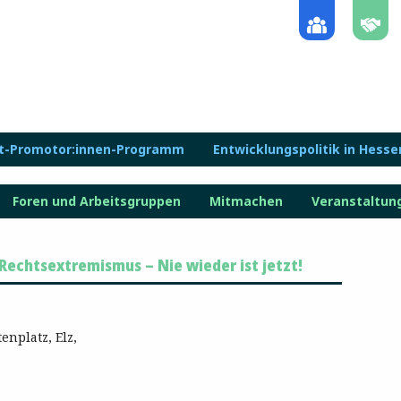
lt-Promotor:innen-Programm
Entwicklungspolitik in Hesse
Foren und Arbeitsgruppen
Mitmachen
Veranstaltun
chtsextremismus – Nie wieder ist jetzt!
tenplatz, Elz,