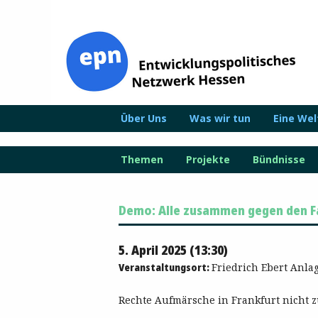
Zum
Inhalt
springen
Über Uns
Was wir tun
Eine We
Themen
Projekte
Bündnisse
Demo: Alle zusammen gegen den F
5. April 2025 (13:30)
Veranstaltungsort:
Friedrich Ebert Anlag
Rechte Aufmärsche in Frankfurt nicht z