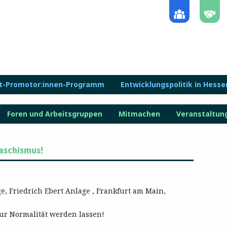
lt-Promotor:innen-Programm
Entwicklungspolitik in Hesse
Foren und Arbeitsgruppen
Mitmachen
Veranstaltun
aschismus!
e, Friedrich Ebert Anlage , Frankfurt am Main,
ur Normalität werden lassen!