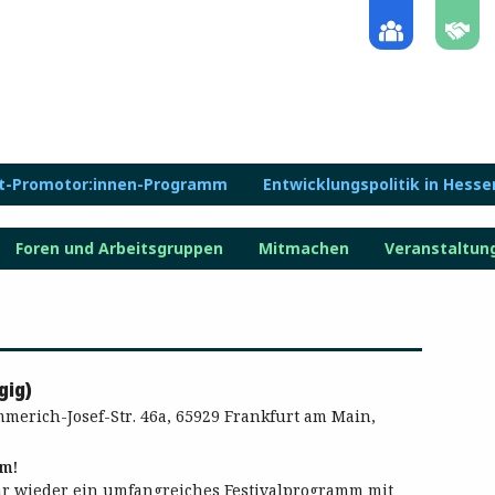
lt-Promotor:innen-Programm
Entwicklungspolitik in Hesse
Foren und Arbeitsgruppen
Mitmachen
Veranstaltun
gig)
merich-Josef-Str. 46a, 65929 Frankfurt am Main,
lm!
hr wieder ein umfangreiches Festivalprogramm mit