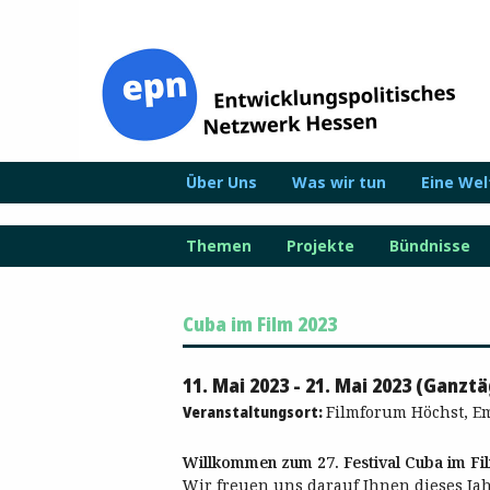
Zum
Inhalt
springen
Über Uns
Was wir tun
Eine We
Themen
Projekte
Bündnisse
Cuba im Film 2023
11. Mai 2023 - 21. Mai 2023 (Ganztä
Veranstaltungsort:
Filmforum Höchst, Em
Willkommen zum 27. Festival Cuba im Fi
Wir freuen uns darauf Ihnen dieses Ja