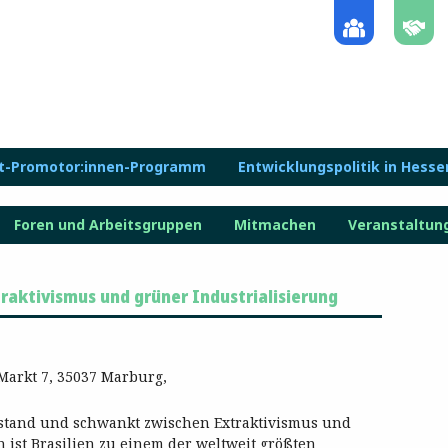
lt-Promotor:innen-Programm
Entwicklungspolitik in Hesse
Foren und Arbeitsgruppen
Mitmachen
Veranstaltun
raktivismus und grüner Industrialisierung
Markt 7, 35037 Marburg,
llstand und schwankt zwischen Extraktivismus und
n ist Brasilien zu einem der weltweit größten