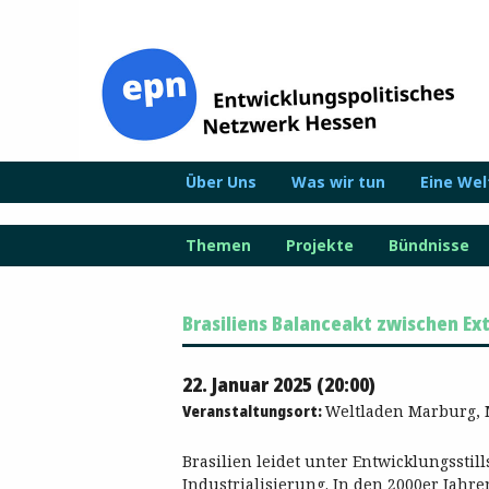
Zum
Inhalt
springen
Über Uns
Was wir tun
Eine We
Themen
Projekte
Bündnisse
Brasiliens Balanceakt zwischen Ext
22. Januar 2025 (20:00)
Veranstaltungsort:
Weltladen Marburg, 
Brasilien leidet unter Entwicklungssti
Industrialisierung. In den 2000er Jahre