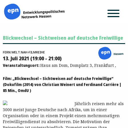
Zum
Blickwechsel – Sichtweisen auf deutsche Freiwillige
Inhalt
springen
FERN:WELT:NAH-FILMREIHE
13. Juli 2021 (19:00 - 21:00)
Veranstaltungsort:
Haus am Dom, Domplatz 3, Frankfurt ,
Film: „Blickwechsel – Sichtweisen auf deutsche Freiwillige“
(Dokufilm (2014) von Christian Weinert und Ferdinand Carrière |
85 Min., OmdU )
Jährlich reisen mehr als
3000 meist junge Deutsche nach Afrika, um in einer
Organisation oder in einem Projekt einen mehrmonatigen
Freiwilligendienst zu absolvieren. Die Motivation der
Reisenden ist unterschiedlich. Zumeist prägen ihre