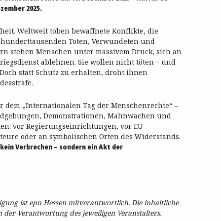
ezember 2025.
eit. Weltweit toben bewaffnete Konflikte, die
t hunderttausenden Toten, Verwundeten und
dern stehen Menschen unter massivem Druck, sich an
riegsdienst ablehnen. Sie wollen nicht töten – und
 Doch statt Schutz zu erhalten, droht ihnen
desstrafe.
or dem „Internationalen Tag der Menschenrechte“ –
Kundgebungen, Demonstrationen, Mahnwachen und
ten: vor Regierungseinrichtungen, vor EU-
teure oder an symbolischen Orten des Widerstands.
kein Verbrechen – sondern ein Akt der
ung ist epn Hessen mitverantwortlich. Die inhaltliche
in der Verantwortung des jeweiligen Veranstalters.