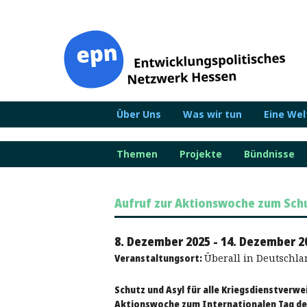
Zum
Inhalt
springen
Über Uns
Was wir tun
Eine We
Themen
Projekte
Bündnisse
Aufruf zur Aktionswoche zum Sch
8. Dezember 2025 - 14. Dezember 2
Veranstaltungsort:
Überall in Deutschlan
Schutz und Asyl für alle Kriegsdienstverwe
Aktionswoche zum Internationalen Tag de