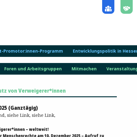
lt-Promotor:innen-Programm
Entwicklungspolitik in Hesse
Foren und Arbeitsgruppen
Mitmachen
Veranstaltun
utz von Verweigerer*innen
025 (Ganztägig)
d, siehe Link, siehe Link,
igerer*innen – weltweit!
r Menschenrechte am 10. Dezember 2025 – Aufruf zu