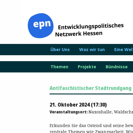
Zum
Inhalt
springen
Über Uns
Was wir tun
Eine We
Themen
Projekte
Bündnisse
Antifaschistischer Stadtrundgang
21. Oktober 2024 (17:30)
Veranstaltungsort:
Naxoshalle, Waldschm
Erkunden Sie das Ostend und seine be
zentrale Themen wie Zwangsarbeit, Wi