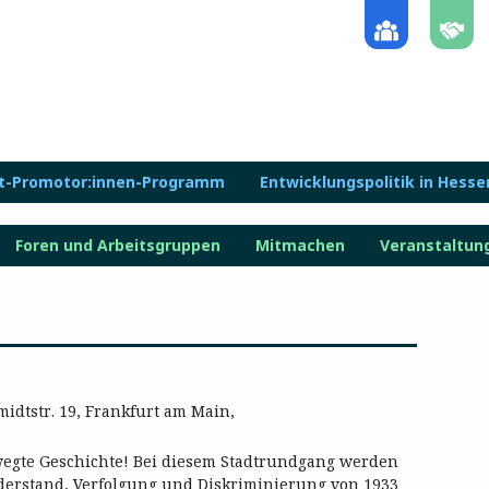
lt-Promotor:innen-Programm
Entwicklungspolitik in Hesse
Foren und Arbeitsgruppen
Mitmachen
Veranstaltun
idtstr. 19, Frankfurt am Main,
wegte Geschichte! Bei diesem Stadtrundgang werden
derstand, Verfolgung und Diskriminierung von 1933