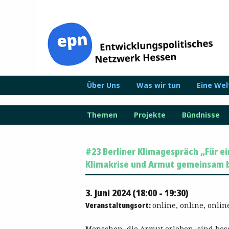
Zum
Inhalt
springen
Über Uns
Was wir tun
Eine We
Themen
Projekte
Bündnisse
#23 Berliner Klimagespräch „Für e
Klimakrise und Armut gemeinsam
3. Juni 2024 (18:00 - 19:30)
Veranstaltungsort:
online, online, onlin
Menschen, die Armut erleben, sind be