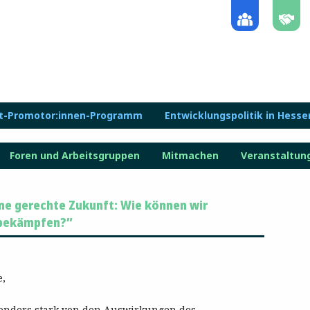
lt-Promotor:innen-Programm
Entwicklungspolitik in Hesse
Foren und Arbeitsgruppen
Mitmachen
Veranstaltun
ine gerechte Zukunft: Wie können wir
 bekämpfen?”
e,
sonders stark von den Auswirkungen des