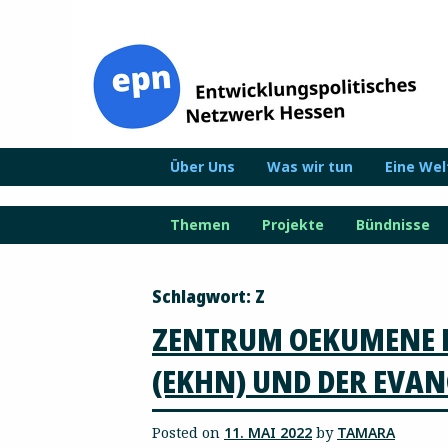
Zum
Inhalt
springen
Über Uns
Was wir tun
Eine We
Themen
Projekte
Bündnisse
Schlagwort:
Z
ZENTRUM OEKUMENE D
(EKHN) UND DER EVA
Posted on
11. MAI 2022
by
TAMARA