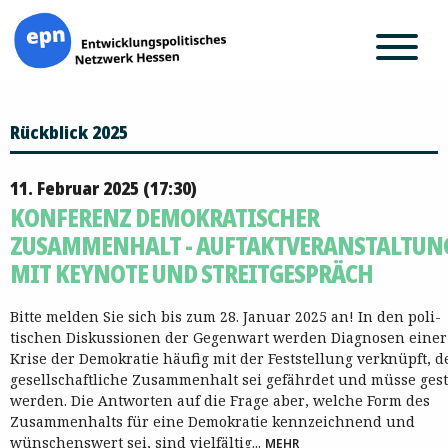
Zum
Rückblick 2025
Inhalt
springen
11. Februar 2025 (17:30)
KONFERENZ DEMOKRATISCHER
ZUSAMMENHALT - AUFTAKTVERANSTALTUN
MIT KEYNOTE UND STREITGESPRÄCH
​​​​​​​Bitte melden Sie sich bis zum 28. Januar 2025 an! ​​​​​​In den poli­
tischen Diskussionen der Gegenwart werden Diagnosen einer
Krise der Demo­kratie häufig mit der Feststellung verknüpft, d
gesellschaftliche Zusammen­halt sei gefährdet und müsse ge­st
werden. Die Ant­worten auf die Frage aber, welche Form des
Zusammenhalts für eine Demo­kratie kennzeichnend und
wünschenswert sei, sind vielfältig...
MEHR