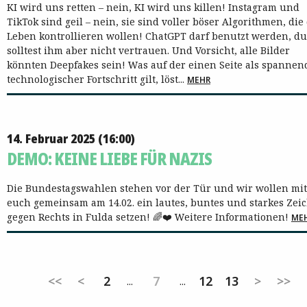
KI wird uns retten – nein, KI wird uns killen! Instagram und
TikTok sind geil – nein, sie sind voller böser Algorithmen, die
Leben kontrollieren wollen! ChatGPT darf benutzt werden, du
solltest ihm aber nicht vertrauen. Und Vorsicht, alle Bilder
könnten Deepfakes sein! Was auf der einen Seite als spannen
technologischer Fortschritt gilt, löst...
MEHR
14. Februar 2025 (16:00)
DEMO: KEINE LIEBE FÜR NAZIS
Die Bundestagswahlen stehen vor der Tür und wir wollen mit
euch gemeinsam am 14.02. ein lautes, buntes und starkes Zei
gegen Rechts in Fulda setzen! 🌈❤️ Weitere Informationen!
ME
<<
<
2
7
12
13
>
>>