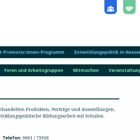
lt-Promotor:innen-Programm
Entwicklungspolitik in Hesse
Foren und Arbeitsgruppen
Mitmachen
Veranstaltun
gehandelten Produkten, Vorträge und Ausstellungen,
icklungspolitische Bildungsarbeit mit Schulen.
Telefon:
0661 / 73956