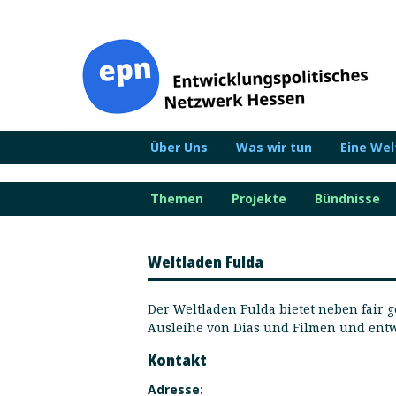
Zum
Inhalt
springen
Über Uns
Was wir tun
Eine We
Themen
Projekte
Bündnisse
Weltladen Fulda
Der Weltladen Fulda bietet neben fair 
Ausleihe von Dias und Filmen und entw
Kontakt
Adresse: